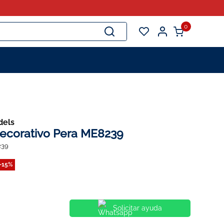
0
dels
ecorativo Pera ME8239
239
-
15%
Solicitar ayuda