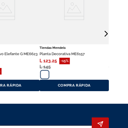
Tiendas Mendels
vo Elefante G ME6623
Planta Decorativa ME6157
L
123
.
25
L
140
.
25
-
15%
L
145
L
165
%
RA RÁPIDA
COMPRA RÁPIDA