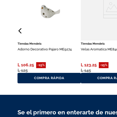
Tiendas Mendels
Tiendas Mendels
Adorno Decorativo Pajaro ME9274
Velas Aromatica ME84
L
106
.
25
L
123
.
25
-
15%
-
15%
L
125
L
145
A
COMPRA RÁPIDA
COMPRA R
Se el primero en enterarte de nues