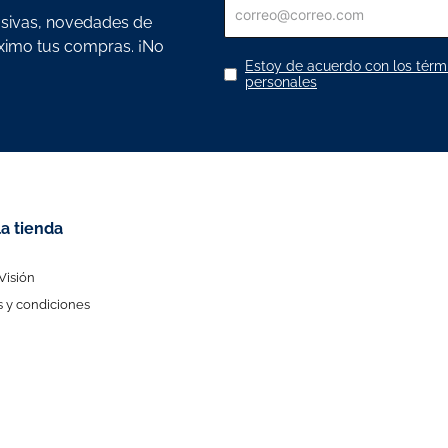
usivas, novedades de
áximo tus compras. ¡No
Estoy de acuerdo con los térmi
personales
la tienda
Visión
 y condiciones