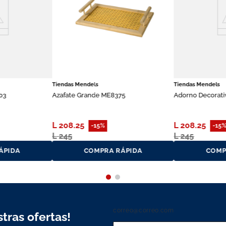
Tiendas Mendels
Tiendas Mendels
03
Azafate Grande ME8375
Adorno Decorati
L
208
.
25
L
208
.
25
-
15%
-
15
L
245
L
245
ÁPIDA
COMPRA RÁPIDA
COMP
correo@correo.com
tras ofertas!