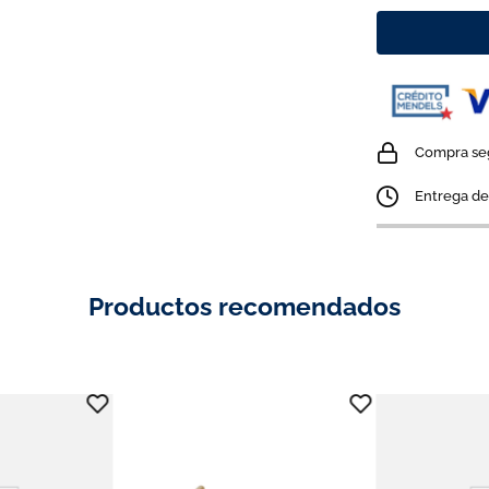
10
.
carteras
Compra se
Entrega de 
Productos recomendados