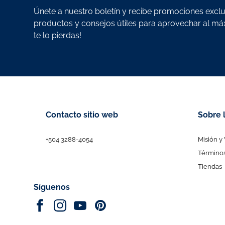
Únete a nuestro boletín y recibe promociones excl
productos y consejos útiles para aprovechar al m
te lo pierdas!
Contacto sitio web
Sobre 
+504 3288-4054
Misión y 
Términos
Tiendas
Síguenos