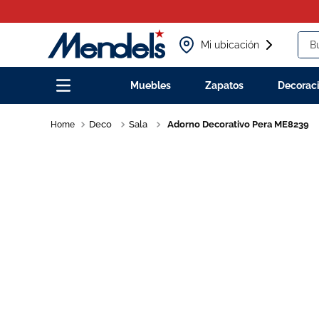
Busc
Mi ubicación
Muebles
Zapatos
Decorac
Deco
Sala
Adorno Decorativo Pera ME8239