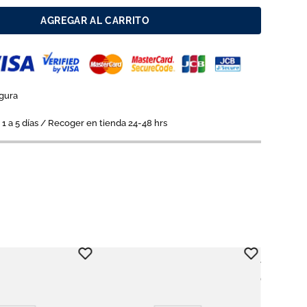
AGREGAR AL CARRITO
gura
1 a 5 días / Recoger en tienda 24-48 hrs
Tiendas Men
Canasta m