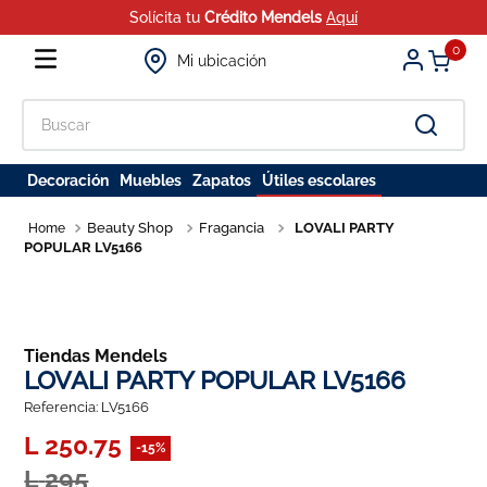
Solícita tu
Crédito Mendels
Aquí
0
Mi ubicación
Decoración
Muebles
Zapatos
Útiles escolares
Beauty Shop
Fragancia
LOVALI PARTY
POPULAR LV5166
Tiendas Mendels
LOVALI PARTY POPULAR LV5166
Referencia
:
LV5166
L
250
.
75
-
15%
L
295